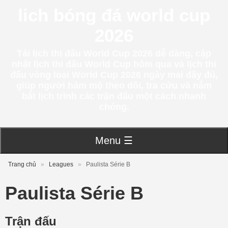
lich bóng đá world cup
2026
Tải lịch thi đấu World Cup 2026 dễ dàng, cập
nhật lịch thi đấu World Cup hôm qua và lịch thi
đấu vòng loại World Cup 2026 ngày mai đầy đủ,
giúp người hâm mộ theo dõi, tra cứu và nắm
bắt lịch trình các trận đấu một cách nhanh
chóng.
Menu ☰
Trang chủ
»
Leagues
»
Paulista Série B
Paulista Série B
Trận đấu