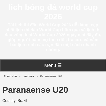
lich bóng đá world cup
2026
Tải lịch thi đấu World Cup 2026 dễ dàng, cập
nhật lịch thi đấu World Cup hôm qua và lịch thi
đấu vòng loại World Cup 2026 ngày mai đầy đủ,
giúp người hâm mộ theo dõi, tra cứu và nắm
bắt lịch trình các trận đấu một cách nhanh
chóng.
Menu ☰
Trang chủ
»
Leagues
»
Paranaense U20
Paranaense U20
Country: Brazil