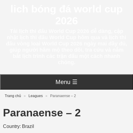
lich bóng đá world cup
2026
Tải lịch thi đấu World Cup 2026 dễ dàng, cập
nhật lịch thi đấu World Cup hôm qua và lịch thi
đấu vòng loại World Cup 2026 ngày mai đầy đủ,
giúp người hâm mộ theo dõi, tra cứu và nắm
bắt lịch trình các trận đấu một cách nhanh
chóng.
Menu ☰
Trang chủ
»
Leagues
»
Paranaense – 2
Paranaense – 2
Country: Brazil