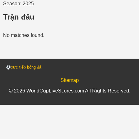
Season: 2025
Trận đấu
No matches found.
trực tiếp bóng đá
Sitemap
© 2026 WorldCupLiveScores.com All Rights Reserved.