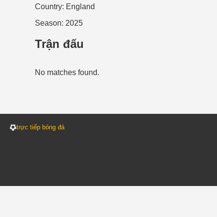
Country: England
Season: 2025
Trận đấu
No matches found.
trực tiếp bóng đá