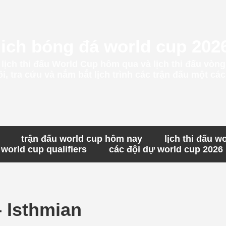
lich bóng đá world cup 202
t lịch thi đấu World Cup hôm qua và lịch thi đấu vòn
, tra cứu và nắm bắt lịch trình các trận đấu một c
trận đấu world cup hôm nay
lịch thi đấu w
world cup qualifiers
các đội dự world cup 2026
 Isthmian