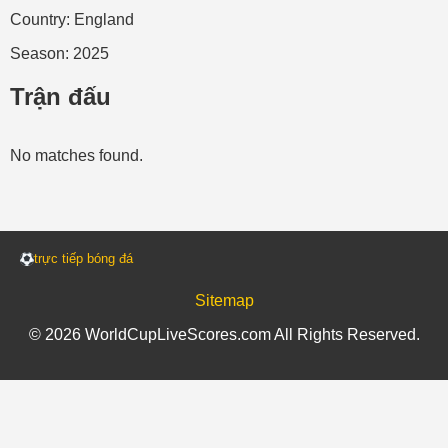
Country: England
Season: 2025
Trận đấu
No matches found.
trực tiếp bóng đá
Sitemap
© 2026 WorldCupLiveScores.com All Rights Reserved.