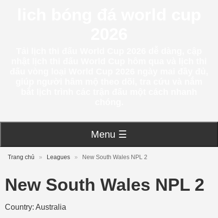
lich bóng đá world cup
2026
Tải lịch thi đấu World Cup 2026 dễ dàng, cập
nhật lịch thi đấu World Cup hôm qua và lịch thi
đấu vòng loại World Cup 2026 ngày mai đầy đủ,
giúp người hâm mộ theo dõi, tra cứu và nắm
bắt lịch trình các trận đấu một cách nhanh
chóng.
Menu ☰
Trang chủ
»
Leagues
»
New South Wales NPL 2
New South Wales NPL 2
Country: Australia