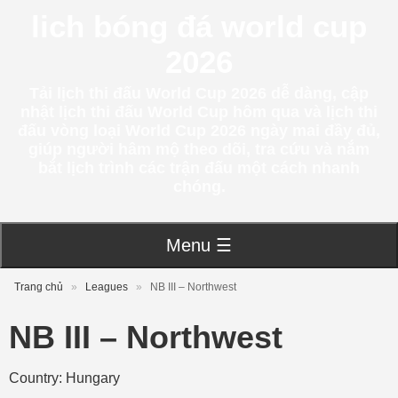
lich bóng đá world cup
2026
Tải lịch thi đấu World Cup 2026 dễ dàng, cập
nhật lịch thi đấu World Cup hôm qua và lịch thi
đấu vòng loại World Cup 2026 ngày mai đầy đủ,
giúp người hâm mộ theo dõi, tra cứu và nắm
bắt lịch trình các trận đấu một cách nhanh
chóng.
Menu ☰
Trang chủ
»
Leagues
»
NB III – Northwest
NB III – Northwest
Country: Hungary