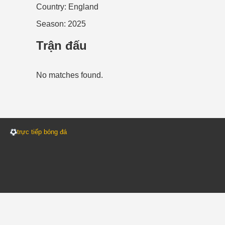
Country: England
Season: 2025
Trận đấu
No matches found.
trực tiếp bóng đá