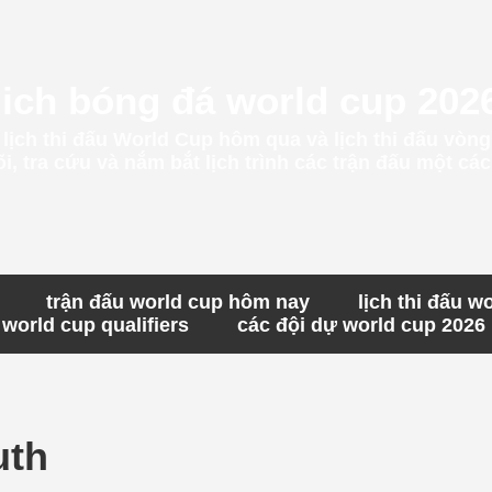
lich bóng đá world cup 202
t lịch thi đấu World Cup hôm qua và lịch thi đấu vòn
, tra cứu và nắm bắt lịch trình các trận đấu một c
trận đấu world cup hôm nay
lịch thi đấu w
world cup qualifiers
các đội dự world cup 2026
uth