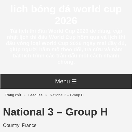
lich bóng đá world cup
2026
Tải lịch thi đấu World Cup 2026 dễ dàng, cập
nhật lịch thi đấu World Cup hôm qua và lịch thi
đấu vòng loại World Cup 2026 ngày mai đầy đủ,
giúp người hâm mộ theo dõi, tra cứu và nắm
bắt lịch trình các trận đấu một cách nhanh
chóng.
Menu ☰
Trang chủ
»
Leagues
»
National 3 – Group H
National 3 – Group H
Country: France