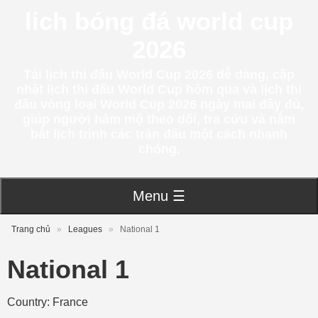
lich bóng đá world cup
2026
Tải lịch thi đấu World Cup 2026 dễ dàng, cập
nhật lịch thi đấu World Cup hôm qua và lịch thi
đấu vòng loại World Cup 2026 ngày mai đầy đủ,
giúp người hâm mộ theo dõi, tra cứu và nắm
bắt lịch trình các trận đấu một cách nhanh
chóng.
Menu ☰
Trang chủ
»
Leagues
»
National 1
National 1
Country: France