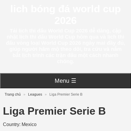
lich bóng đá world cup
2026
Tải lịch thi đấu World Cup 2026 dễ dàng, cập
nhật lịch thi đấu World Cup hôm qua và lịch thi
đấu vòng loại World Cup 2026 ngày mai đầy đủ,
giúp người hâm mộ theo dõi, tra cứu và nắm
bắt lịch trình các trận đấu một cách nhanh
chóng.
Menu ☰
Trang chủ
»
Leagues
»
Liga Premier Serie B
Liga Premier Serie B
Country: Mexico