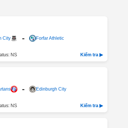
-
n City
Forfar Athletic
atus: NS
Kiểm tra ▶
-
rtans
Edinburgh City
atus: NS
Kiểm tra ▶