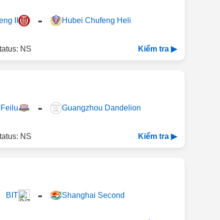
-
ng II
Hubei Chufeng Heli
tatus: NS
Kiểm tra ▶
-
Feilu
Guangzhou Dandelion
tatus: NS
Kiểm tra ▶
-
BIT
Shanghai Second