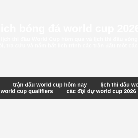
lich bóng đá world cup 202
t lịch thi đấu World Cup hôm qua và lịch thi đấu vòn
, tra cứu và nắm bắt lịch trình các trận đấu một c
trận đấu world cup hôm nay
lịch thi đấu w
world cup qualifiers
các đội dự world cup 2026