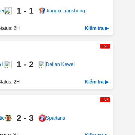
1 - 1
er
Jiangxi Liansheng
tatus: 2H
Kiểm tra ▶
LIVE
1 - 2
II
Dalian Kewei
tatus: 2H
Kiểm tra ▶
LIVE
2 - 3
ic
Spartans