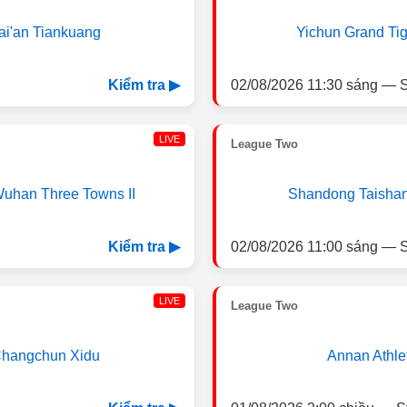
ai'an Tiankuang
Yichun Grand Tig
02/08/2026 11:30 sáng — S
Kiểm tra ▶
LIVE
League Two
uhan Three Towns II
Shandong Taishan 
02/08/2026 11:00 sáng — S
Kiểm tra ▶
LIVE
League Two
hangchun Xidu
Annan Athlet