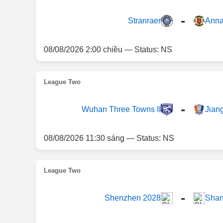
-
Stranraer
Anna
08/08/2026 2:00 chiều — Status: NS
League Two
-
Wuhan Three Towns II
Jian
08/08/2026 11:30 sáng — Status: NS
League Two
-
Shenzhen 2028
Shan