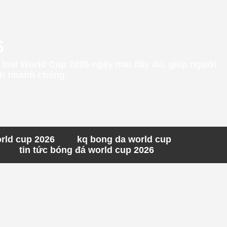
6
g loại World Cup 2026 ngày mai đầy đủ, giúp người
ách nhanh chóng.
orld cup 2026
kq bong da world cup
tin tức bóng đá world cup 2026