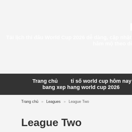
Tải lịch thi đấu World Cup 2026 dễ dàng, cập nhậ
hâm mộ theo dõi
Trang chủ
tỉ số world cup hôm nay
bang xep hang world cup 2026
Trang chủ
»
Leagues
»
League Two
League Two