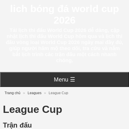
lich bóng đá world cup
2026
Tải lịch thi đấu World Cup 2026 dễ dàng, cập
nhật lịch thi đấu World Cup hôm qua và lịch thi
đấu vòng loại World Cup 2026 ngày mai đầy đủ,
giúp người hâm mộ theo dõi, tra cứu và nắm
bắt lịch trình các trận đấu một cách nhanh
chóng.
Menu ☰
Trang chủ
»
Leagues
»
League Cup
League Cup
Trận đấu