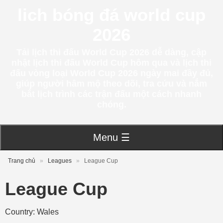
lich bóng đá world cup
2026
Tải lịch thi đấu World Cup 2026 dễ dàng, cập
nhật lịch thi đấu World Cup hôm qua và lịch thi
đấu vòng loại World Cup 2026 ngày mai đầy đủ,
giúp người hâm mộ theo dõi, tra cứu và nắm
bắt lịch trình các trận đấu một cách nhanh
chóng.
Menu ☰
Trang chủ
»
Leagues
»
League Cup
League Cup
Country: Wales