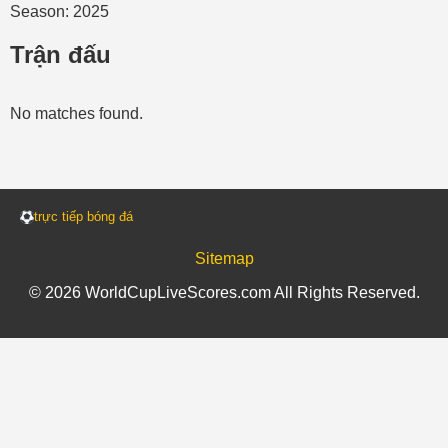
Season: 2025
Trận đấu
No matches found.
trực tiếp bóng đá
Sitemap
© 2026 WorldCupLiveScores.com All Rights Reserved.