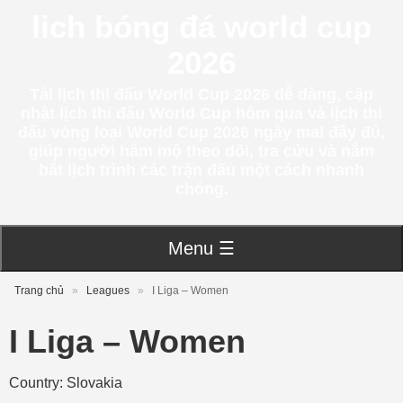
lich bóng đá world cup
2026
Tải lịch thi đấu World Cup 2026 dễ dàng, cập
nhật lịch thi đấu World Cup hôm qua và lịch thi
đấu vòng loại World Cup 2026 ngày mai đầy đủ,
giúp người hâm mộ theo dõi, tra cứu và nắm
bắt lịch trình các trận đấu một cách nhanh
chóng.
Menu ☰
Trang chủ
»
Leagues
»
I Liga – Women
I Liga – Women
Country: Slovakia