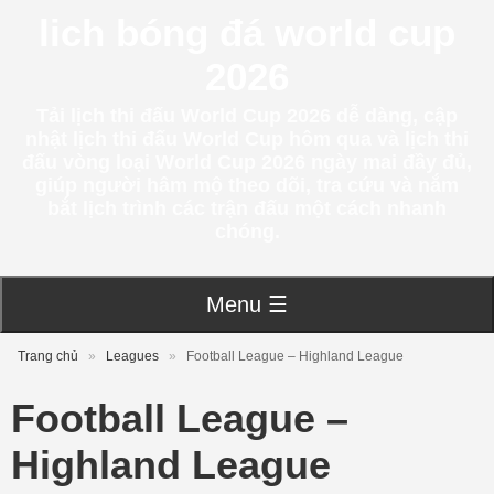
lich bóng đá world cup
2026
Tải lịch thi đấu World Cup 2026 dễ dàng, cập
nhật lịch thi đấu World Cup hôm qua và lịch thi
đấu vòng loại World Cup 2026 ngày mai đầy đủ,
giúp người hâm mộ theo dõi, tra cứu và nắm
bắt lịch trình các trận đấu một cách nhanh
chóng.
Menu ☰
Trang chủ
»
Leagues
»
Football League – Highland League
Football League –
Highland League