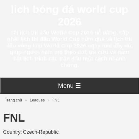
lich bóng đá world cup
2026
Tải lịch thi đấu World Cup 2026 dễ dàng, cập
nhật lịch thi đấu World Cup hôm qua và lịch thi
đấu vòng loại World Cup 2026 ngày mai đầy đủ,
giúp người hâm mộ theo dõi, tra cứu và nắm
bắt lịch trình các trận đấu một cách nhanh
chóng.
Menu ☰
Trang chủ
»
Leagues
»
FNL
FNL
Country: Czech-Republic