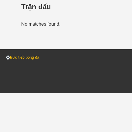
Trận đấu
No matches found.
trực tiếp bóng đá