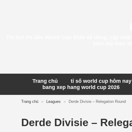
Tải lịch thi đấu World Cup 2026 dễ dàng, cập nhậ
hâm mộ theo dõi
Trang chủ
tỉ số world cup hôm nay
bang xep hang world cup 2026
Trang chủ
»
Leagues
»
Derde Divisie – Relegation Round
Derde Divisie – Rele