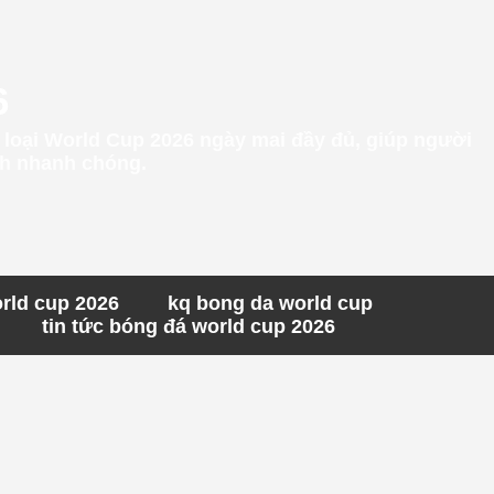
6
g loại World Cup 2026 ngày mai đầy đủ, giúp người
ách nhanh chóng.
orld cup 2026
kq bong da world cup
tin tức bóng đá world cup 2026