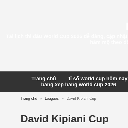
Tải lịch thi đấu World Cup 2026 dễ dàng, cập nhậ
hâm mộ theo dõi
Trang chủ
tỉ số world cup hôm nay
bang xep hang world cup 2026
Trang chủ
»
Leagues
»
David Kipiani Cup
David Kipiani Cup