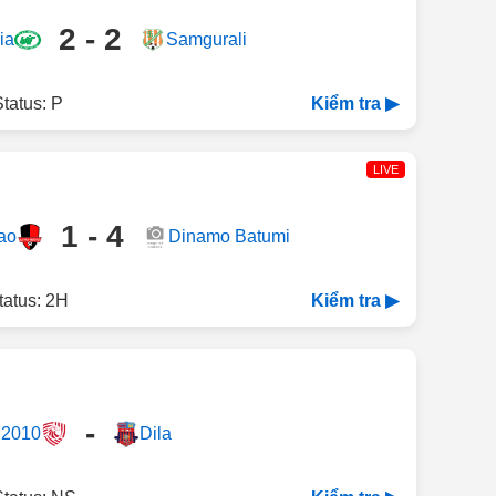
2 - 2
ia
Samgurali
tatus: P
Kiểm tra ▶
LIVE
1 - 4
rao
Dinamo Batumi
tatus: 2H
Kiểm tra ▶
-
a 2010
Dila