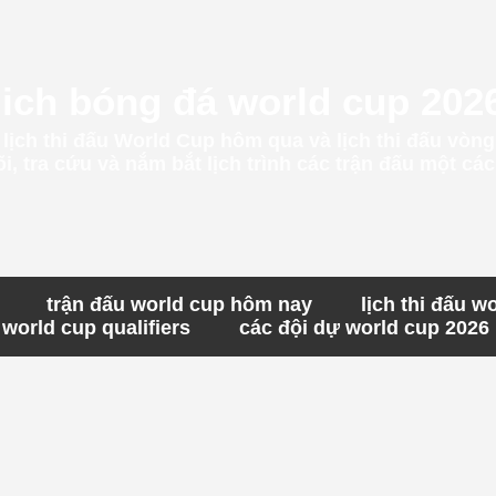
lich bóng đá world cup 202
t lịch thi đấu World Cup hôm qua và lịch thi đấu vòn
, tra cứu và nắm bắt lịch trình các trận đấu một c
trận đấu world cup hôm nay
lịch thi đấu w
world cup qualifiers
các đội dự world cup 2026