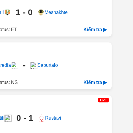
1 - 0
li
Meshakhte
atus: ET
Kiểm tra ▶
-
redia
Saburtalo
atus: NS
Kiểm tra ▶
LIVE
0 - 1
ili
Rustavi