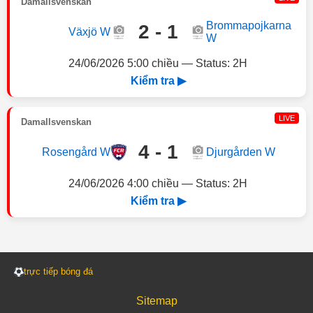
Damallsvenskan
Brommapojkarna
2 - 1
Växjö W
W
24/06/2026 5:00 chiều — Status: 2H
Kiểm tra ▶
LIVE
Damallsvenskan
4 - 1
Rosengård W
Djurgården W
24/06/2026 4:00 chiều — Status: 2H
Kiểm tra ▶
trực tiếp bóng đá
Sitemap