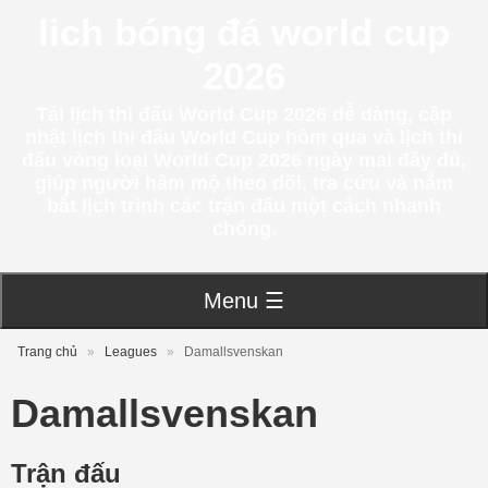
lich bóng đá world cup
2026
Tải lịch thi đấu World Cup 2026 dễ dàng, cập
nhật lịch thi đấu World Cup hôm qua và lịch thi
đấu vòng loại World Cup 2026 ngày mai đầy đủ,
giúp người hâm mộ theo dõi, tra cứu và nắm
bắt lịch trình các trận đấu một cách nhanh
chóng.
Menu ☰
Trang chủ
»
Leagues
»
Damallsvenskan
Damallsvenskan
Trận đấu