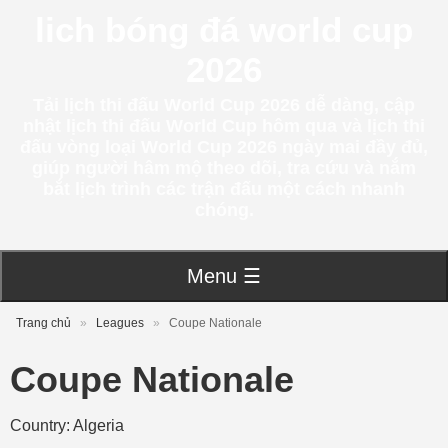
lich bóng đá world cup
2026
Tải lịch thi đấu World Cup 2026 dễ dàng, cập
nhật lịch thi đấu World Cup hôm qua và lịch thi
đấu vòng loại World Cup 2026 ngày mai đầy đủ,
giúp người hâm mộ theo dõi, tra cứu và nắm
bắt lịch trình các trận đấu một cách nhanh
chóng.
Menu ☰
Trang chủ
»
Leagues
»
Coupe Nationale
Coupe Nationale
Country: Algeria