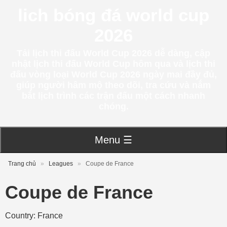
lich bóng đá world cup
2026
Tải lịch thi đấu World Cup 2026 dễ dàng, cập
nhật lịch thi đấu World Cup hôm qua và lịch thi
đấu vòng loại World Cup 2026 ngày mai đầy đủ,
giúp người hâm mộ theo dõi, tra cứu và nắm
bắt lịch trình các trận đấu một cách nhanh
chóng.
Menu ☰
Trang chủ
»
Leagues
»
Coupe de France
Coupe de France
Country: France