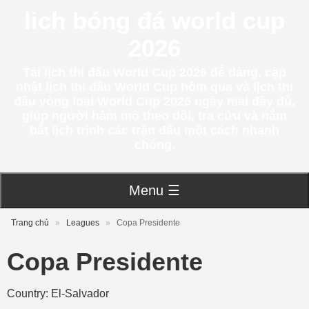
lich bóng đá world cup
2026
Tải lịch thi đấu World Cup 2026 dễ dàng, cập
nhật lịch thi đấu World Cup hôm qua và lịch thi
đấu vòng loại World Cup 2026 ngày mai đầy đủ,
giúp người hâm mộ theo dõi, tra cứu và nắm
bắt lịch trình các trận đấu một cách nhanh
chóng.
Menu ☰
Trang chủ
»
Leagues
»
Copa Presidente
Copa Presidente
Country: El-Salvador