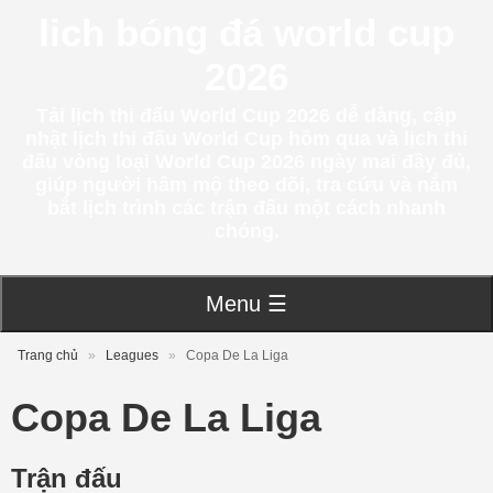
lich bóng đá world cup
2026
Tải lịch thi đấu World Cup 2026 dễ dàng, cập
nhật lịch thi đấu World Cup hôm qua và lịch thi
đấu vòng loại World Cup 2026 ngày mai đầy đủ,
giúp người hâm mộ theo dõi, tra cứu và nắm
bắt lịch trình các trận đấu một cách nhanh
chóng.
Menu ☰
Trang chủ
»
Leagues
»
Copa De La Liga
Copa De La Liga
Trận đấu