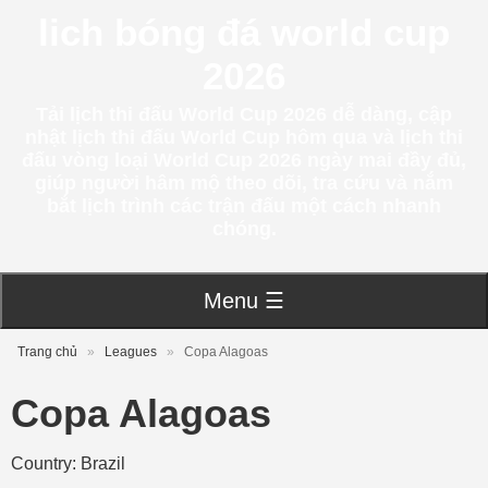
lich bóng đá world cup
2026
Tải lịch thi đấu World Cup 2026 dễ dàng, cập
nhật lịch thi đấu World Cup hôm qua và lịch thi
đấu vòng loại World Cup 2026 ngày mai đầy đủ,
giúp người hâm mộ theo dõi, tra cứu và nắm
bắt lịch trình các trận đấu một cách nhanh
chóng.
Menu ☰
Trang chủ
»
Leagues
»
Copa Alagoas
Copa Alagoas
Country: Brazil