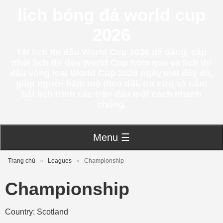
lich bóng đá world cup
2026
Tải lịch thi đấu World Cup 2026 dễ dàng, cập
nhật lịch thi đấu World Cup hôm qua và lịch thi
đấu vòng loại World Cup 2026 ngày mai đầy đủ,
giúp người hâm mộ theo dõi, tra cứu và nắm
bắt lịch trình các trận đấu một cách nhanh
chóng.
Menu ☰
Trang chủ
»
Leagues
»
Championship
Championship
Country: Scotland