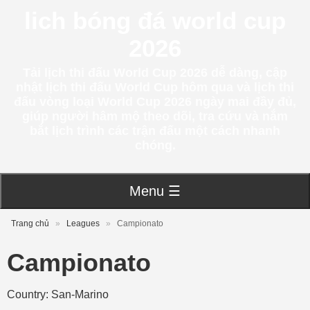
lich bóng đá world cup
2026
Tải lịch thi đấu World Cup 2026 dễ dàng, cập
nhật lịch thi đấu World Cup hôm qua và lịch thi
đấu vòng loại World Cup 2026 ngày mai đầy đủ,
giúp người hâm mộ theo dõi, tra cứu và nắm
bắt lịch trình các trận đấu một cách nhanh
chóng.
Menu ☰
Trang chủ
»
Leagues
»
Campionato
Campionato
Country: San-Marino