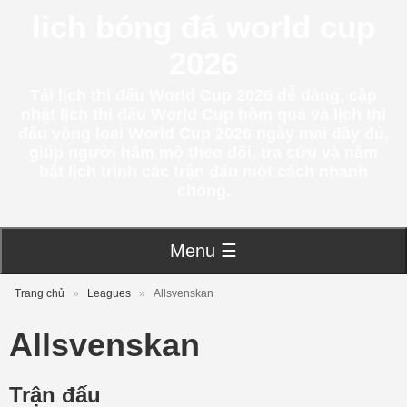
lich bóng đá world cup
2026
Tải lịch thi đấu World Cup 2026 dễ dàng, cập
nhật lịch thi đấu World Cup hôm qua và lịch thi
đấu vòng loại World Cup 2026 ngày mai đầy đủ,
giúp người hâm mộ theo dõi, tra cứu và nắm
bắt lịch trình các trận đấu một cách nhanh
chóng.
Menu ☰
Trang chủ
»
Leagues
»
Allsvenskan
Allsvenskan
Trận đấu