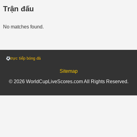
Trận đấu
No matches found.
trực tiếp bóng đá
Sitemap
© 2026 WorldCupLiveScores.com All Rights Reserved.