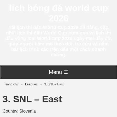
lich bóng đá world cup
2026
Tải lịch thi đấu World Cup 2026 dễ dàng, cập
nhật lịch thi đấu World Cup hôm qua và lịch thi
đấu vòng loại World Cup 2026 ngày mai đầy đủ,
giúp người hâm mộ theo dõi, tra cứu và nắm
bắt lịch trình các trận đấu một cách nhanh
chóng.
Menu ☰
Trang chủ
»
Leagues
»
3. SNL – East
3. SNL – East
Country: Slovenia