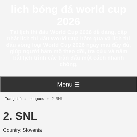
lich bóng đá world cup
2026
Tải lịch thi đấu World Cup 2026 dễ dàng, cập
nhật lịch thi đấu World Cup hôm qua và lịch thi
đấu vòng loại World Cup 2026 ngày mai đầy đủ,
giúp người hâm mộ theo dõi, tra cứu và nắm
bắt lịch trình các trận đấu một cách nhanh
chóng.
Menu ☰
Trang chủ
»
Leagues
»
2. SNL
2. SNL
Country: Slovenia