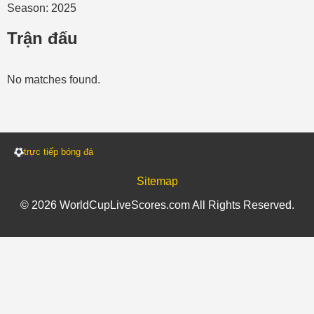
Season: 2025
Trận đấu
No matches found.
trực tiếp bóng đá
Sitemap
© 2026 WorldCupLiveScores.com All Rights Reserved.