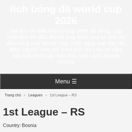
lich bóng đá world cup
2026
Tải lịch thi đấu World Cup 2026 dễ dàng, cập
nhật lịch thi đấu World Cup hôm qua và lịch thi
đấu vòng loại World Cup 2026 ngày mai đầy đủ,
giúp người hâm mộ theo dõi, tra cứu và nắm
bắt lịch trình các trận đấu một cách nhanh
chóng.
Menu ☰
Trang chủ
»
Leagues
»
1st League – RS
1st League – RS
Country: Bosnia