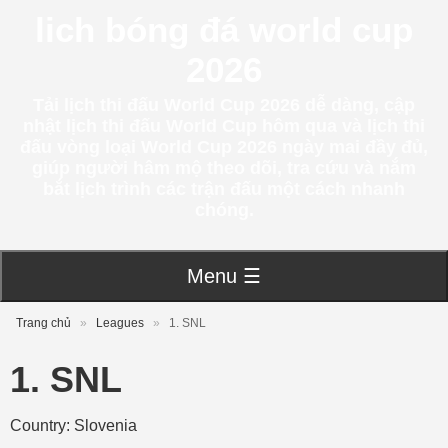
lich bóng đá world cup
2026
Tải lịch thi đấu World Cup 2026 dễ dàng, cập
nhật lịch thi đấu World Cup hôm qua và lịch thi
đấu vòng loại World Cup 2026 ngày mai đầy đủ,
giúp người hâm mộ theo dõi, tra cứu và nắm
bắt lịch trình các trận đấu một cách nhanh
chóng.
Menu ☰
Trang chủ
»
Leagues
»
1. SNL
1. SNL
Country: Slovenia