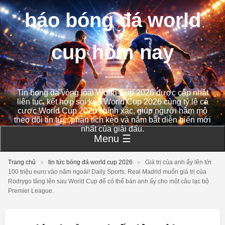
báo bóng đá world
cup hôm nay
Tin bong da vòng loại World Cup 2026 được cập nhật
liên tục, kết hợp soi kèo World Cup 2026 cùng tỷ lệ cá
cược World Cup 2026 chính xác, giúp người hâm mộ
theo dõi tin tức, phân tích kèo và nắm bắt diễn biến mới
nhất của giải đấu.
Menu ☰
Trang chủ
»
tin tức bóng đá world cup 2026
»
Giá trị của anh ấy lên tới
100 triệu euro vào năm ngoái! Daily Sports: Real Madrid muốn giá trị của
Rodrygo tăng lên sau World Cup để có thể bán anh ấy cho một câu lạc bộ
Premier League.