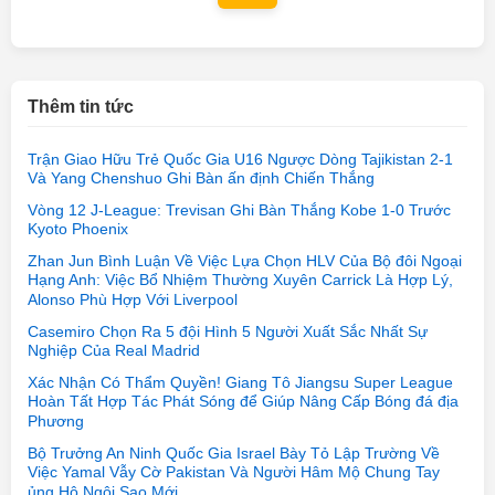
Thêm tin tức
Trận Giao Hữu Trẻ Quốc Gia U16 Ngược Dòng Tajikistan 2-1
Và Yang Chenshuo Ghi Bàn ấn định Chiến Thắng
Vòng 12 J-League: Trevisan Ghi Bàn Thắng Kobe 1-0 Trước
Kyoto Phoenix
Zhan Jun Bình Luận Về Việc Lựa Chọn HLV Của Bộ đôi Ngoại
Hạng Anh: Việc Bổ Nhiệm Thường Xuyên Carrick Là Hợp Lý,
Alonso Phù Hợp Với Liverpool
Casemiro Chọn Ra 5 đội Hình 5 Người Xuất Sắc Nhất Sự
Nghiệp Của Real Madrid
Xác Nhận Có Thẩm Quyền! Giang Tô Jiangsu Super League
Hoàn Tất Hợp Tác Phát Sóng để Giúp Nâng Cấp Bóng đá địa
Phương
Bộ Trưởng An Ninh Quốc Gia Israel Bày Tỏ Lập Trường Về
Việc Yamal Vẫy Cờ Pakistan Và Người Hâm Mộ Chung Tay
ủng Hộ Ngôi Sao Mới