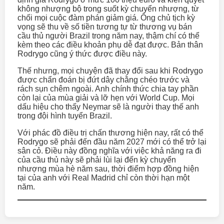
không nhượng bộ trong suốt kỳ chuyển nhượng, từ
chối mọi cuộc đàm phán giảm giá. Ông chủ tịch kỳ
vọng sẽ thu về số tiền tương tự từ thương vụ bán
cầu thủ người Brazil trong năm nay, thậm chí có thể
kèm theo các điều khoản phụ dễ đạt được. Bản thân
Rodrygo cũng ý thức được điều này.
Thế nhưng, mọi chuyện đã thay đổi sau khi Rodrygo
được chẩn đoán bị đứt dây chằng chéo trước và
rách sụn chêm ngoài. Anh chính thức chia tay phần
còn lại của mùa giải và lỡ hẹn với World Cup. Mọi
dấu hiệu cho thấy Neymar sẽ là người thay thế anh
trong đội hình tuyển Brazil.
Với phác đồ điều trị chấn thương hiện nay, rất có thể
Rodrygo sẽ phải đến đầu năm 2027 mới có thể trở lại
sân cỏ. Điều này đồng nghĩa với việc khả năng ra đi
của cầu thủ này sẽ phải lùi lại đến kỳ chuyển
nhượng mùa hè năm sau, thời điểm hợp đồng hiện
tại của anh với Real Madrid chỉ còn thời hạn một
năm.