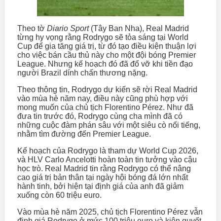
Theo tờ
Diario Sport
(Tây Ban Nha), Real Madrid
từng hy vọng rằng Rodrygo sẽ tỏa sáng tại World
Cup để gia tăng giá trị, từ đó tạo điều kiện thuận lợi
cho việc bán cầu thủ này cho một đội bóng Premier
League. Nhưng kế hoạch đó đã đổ vỡ khi tiền đạo
người Brazil dính chấn thương nặng.
Theo thông tin, Rodrygo dự kiến sẽ rời Real Madrid
vào mùa hè năm nay, điều này cũng phù hợp với
mong muốn của chủ tịch Florentino Pérez. Như đã
đưa tin trước đó, Rodrygo cùng cha mình đã có
những cuộc đàm phán sâu với một siêu cò nổi tiếng,
nhằm tìm đường đến Premier League.
Kế hoạch của Rodrygo là tham dự World Cup 2026,
và HLV Carlo Ancelotti hoàn toàn tin tưởng vào cậu
học trò. Real Madrid tin rằng Rodrygo có thể nâng
cao giá trị bản thân tại ngày hội bóng đá lớn nhất
hành tinh, bởi hiện tại định giá của anh đã giảm
xuống còn 60 triệu euro.
Vào mùa hè năm 2025, chủ tịch Florentino Pérez vẫn
định giá Rodrygo ở mức 100 triệu euro và kiên quyết